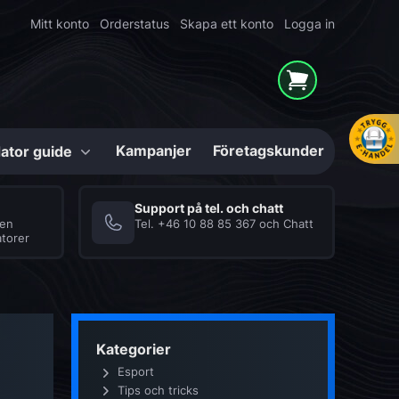
Mitt konto
Orderstatus
Skapa ett konto
Logga in
Kampanjer
Företagskunder
ator guide
Konfigurerbara
Support på tel. och chatt
ven
Tel.
+46 10 88 85 367
och
Chatt
torer
Mighty Shark
Series
hör
High-End Gaming-
er
datorer i unika
lösningar
Internminne (RAM)
Datorlåda / Chassi
Kategorier
Esport
Tips och tricks