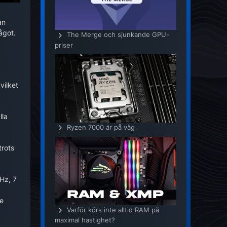
an
ågot.
The Merge och sjunkande GPU-
priser
vilket
lla
Ryzen 7000 är på väg
trots
Hz, 7
re
Varför körs inte alltid RAM på
maximal hastighet?