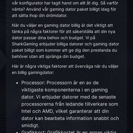
vår konfigurator har tagit hand om allt åt dig. Så varför
vänta? Använd vår gaming dator paket billigt idag för
att sätta ihop din drömdator.
När du väljer en gaming dator billig är det viktigt att
tänka på några faktorer för att säkerställa att din nya
dator passar dina behov och budget. Vi på
SharkGaming erbjuder billiga datorer och gaming dator
paket billigt som kommer att ge dig den prestanda du
behöver utan att spränga din budget.
Här är några viktiga faktorer att överväga när du väljer
en billig gamingdator:
Processor: Processorn är en av de
viktigaste komponenterna i en gaming
dator. Vi erbjuder datorer med de senaste
processorerna från ledande tillverkare som
Intel och AMD, vilket garanterar att din
dator kan bearbeta information snabbt och
smidigt.
Grafikkort: Grafikkortet är en annan viktig