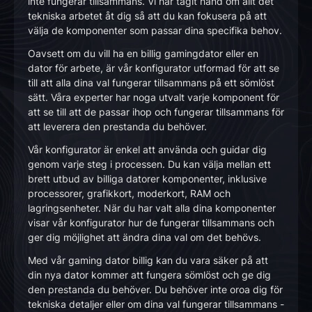
inte fungerar tillsammans. Vi har tagit hand om allt det
tekniska arbetet åt dig så att du kan fokusera på att
välja de komponenter som passar dina specifika behov.
Oavsett om du vill ha en billig gamingdator eller en
dator för arbete, är vår konfigurator utformad för att se
till att alla dina val fungerar tillsammans på ett sömlöst
sätt. Våra experter har noga utvalt varje komponent för
att se till att de passar ihop och fungerar tillsammans för
att leverera den prestanda du behöver.
Vår konfigurator är enkel att använda och guidar dig
genom varje steg i processen. Du kan välja mellan ett
brett utbud av billiga datorer komponenter, inklusive
processorer, grafikkort, moderkort, RAM och
lagringsenheter. När du har valt alla dina komponenter
visar vår konfigurator hur de fungerar tillsammans och
ger dig möjlighet att ändra dina val om det behövs.
Med vår gaming dator billig kan du vara säker på att
din nya dator kommer att fungera sömlöst och ge dig
den prestanda du behöver. Du behöver inte oroa dig för
tekniska detaljer eller om dina val fungerar tillsammans -