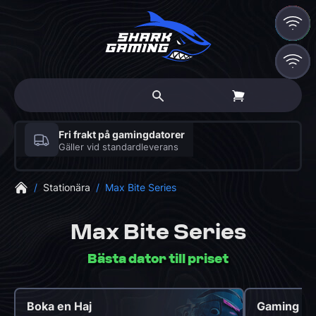
RGB
RGB
RGB
RGB
RGB
30 dagars öppet köp
På alla beställningar – även skräddarsydda
gamingdatorer
/
Stationära
/
Max Bite Series
Max Bite Series
Bästa dator till priset
Boka en Haj
Gaming PC