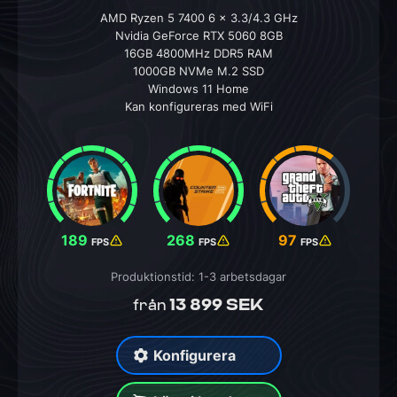
AMD Ryzen 5 7400 6 x 3.3/4.3 GHz
Nvidia GeForce RTX 5060 8GB
16GB 4800MHz DDR5 RAM
1000GB NVMe M.2 SSD
Windows 11 Home
Kan konfigureras med WiFi
189
268
97
FPS
FPS
FPS
Produktionstid: 1-3 arbetsdagar
13 899 SEK
från
Konfigurera