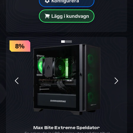
Konfigurera
Lägg i kundvagn
8%
Max Bite Extreme Speldator