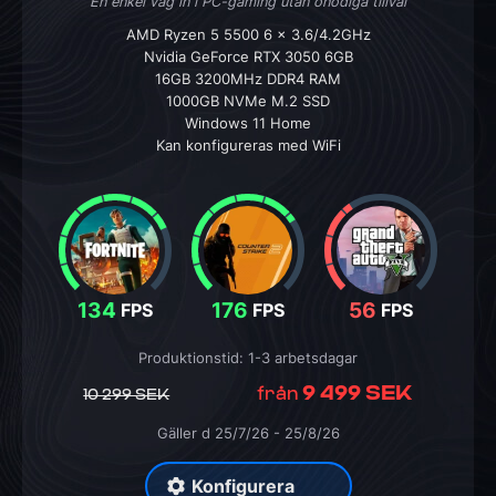
En enkel väg in i PC-gaming utan onödiga tillval
AMD Ryzen 5 5500 6 x 3.6/4.2GHz
Nvidia GeForce RTX 3050 6GB
16GB 3200MHz DDR4 RAM
1000GB NVMe M.2 SSD
Windows 11 Home
Kan konfigureras med WiFi
134
176
56
FPS
FPS
FPS
Produktionstid: 1-3 arbetsdagar
9 499 SEK
från
10 299 SEK
Gäller d 25/7/26 - 25/8/26
Konfigurera