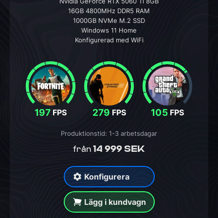
Nvidia GeForce RTX 5060 Ti 8GB
16GB 4800MHz DDR5 RAM
1000GB NVMe M.2 SSD
Windows 11 Home
Konfigurerad med WiFi
197
279
105
FPS
FPS
FPS
Produktionstid: 1-3 arbetsdagar
14 999 SEK
från
Konfigurera
Lägg i kundvagn