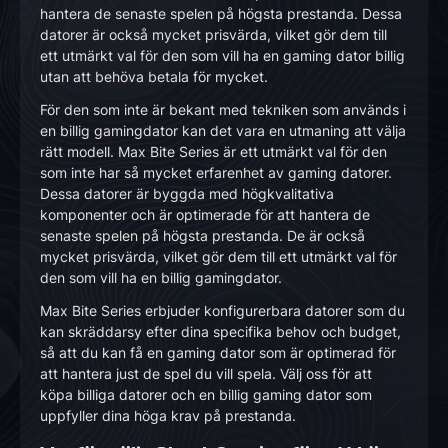
hantera de senaste spelen på högsta prestanda. Dessa
datorer är också mycket prisvärda, vilket gör dem till
ett utmärkt val för den som vill ha en gaming dator billig
utan att behöva betala för mycket.
För den som inte är bekant med tekniken som används i
en billig gamingdator kan det vara en utmaning att välja
rätt modell. Max Bite Series är ett utmärkt val för den
som inte har så mycket erfarenhet av gaming datorer.
Dessa datorer är byggda med högkvalitativa
komponenter och är optimerade för att hantera de
senaste spelen på högsta prestanda. De är också
mycket prisvärda, vilket gör dem till ett utmärkt val för
den som vill ha en billig gamingdator.
Max Bite Series erbjuder konfigurerbara datorer som du
kan skräddarsy efter dina specifika behov och budget,
så att du kan få en gaming dator som är optimerad för
att hantera just de spel du vill spela. Välj oss för att
köpa billiga datorer och en billig gaming dator som
uppfyller dina höga krav på prestanda.