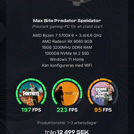
Max Bite Predator Speldator
Prisstark gaming-PC för en stabil start
AMD Ryzen 7 5700X 8 x 3.4/4.6 GHz
AMD Radeon RX 9060 8GB
16GB 3200MHz DDR4 RAM
1000GB NVMe M.2 SSD
Windows 11 Home
Kan konfigureras med WiFi
197
223
95
FPS
FPS
FPS
Produktionstid: 1-3 arbetsdagar
12 499 SEK
från