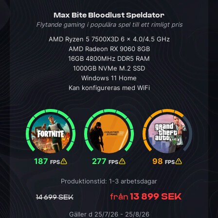
Max Bite Bloodlust Speldator
Flytande gaming i populära spel till ett rimligt pris
AMD Ryzen 5 7500X3D 6 x 4.0/4.5 GHz
AMD Radeon RX 9060 8GB
16GB 4800MHz DDR5 RAM
1000GB NVMe M.2 SSD
Windows 11 Home
Kan konfigureras med WiFi
187
277
98
FPS
FPS
FPS
Produktionstid: 1-3 arbetsdagar
13 899 SEK
från
14 699 SEK
Gäller d 25/7/26 - 25/8/26