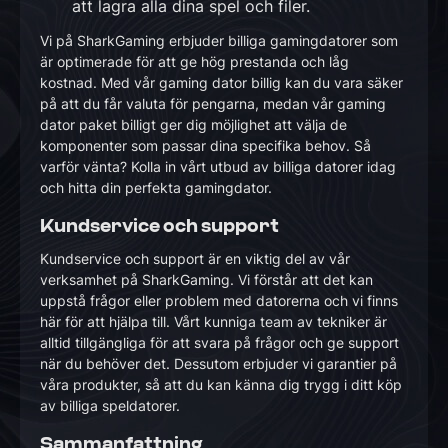
att lagra alla dina spel och filer.
Vi på SharkGaming erbjuder billiga gamingdatorer som
är optimerade för att ge hög prestanda och låg
kostnad. Med vår gaming dator billig kan du vara säker
på att du får valuta för pengarna, medan vår gaming
dator paket billigt ger dig möjlighet att välja de
komponenter som passar dina specifika behov. Så
varför vänta? Kolla in vårt utbud av billiga datorer idag
och hitta din perfekta gamingdator.
Kundservice och support
Kundservice och support är en viktig del av vår
verksamhet på SharkGaming. Vi förstår att det kan
uppstå frågor eller problem med datorerna och vi finns
här för att hjälpa till. Vårt kunniga team av tekniker är
alltid tillgängliga för att svara på frågor och ge support
när du behöver det. Dessutom erbjuder vi garantier på
våra produkter, så att du kan känna dig trygg i ditt köp
av billiga speldatorer.
Sammanfattning