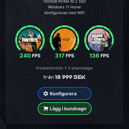
1000GB NVMe M.2 SSD
Windows 11 Home
Konfigurerad med WiFi
240
317
136
FPS
FPS
FPS
Produktionstid: 1-3 arbetsdagar
18 999 SEK
från
Konfigurera
Lägg i kundvagn