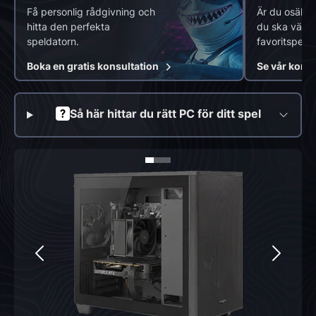
Få personlig rådgivning och
Är du osäker
hitta den perfekta
du ska välja 
speldatorn.
favoritspel?
Boka en gratis konsultation
Se vår komp
Så här hittar du rätt PC för ditt spel