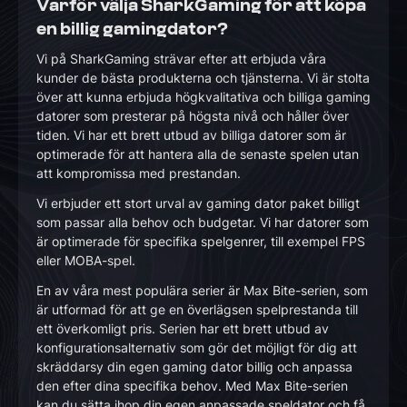
Varför välja SharkGaming för att köpa
en billig gamingdator?
Vi på SharkGaming strävar efter att erbjuda våra
kunder de bästa produkterna och tjänsterna. Vi är stolta
över att kunna erbjuda högkvalitativa och billiga gaming
datorer som presterar på högsta nivå och håller över
tiden. Vi har ett brett utbud av billiga datorer som är
optimerade för att hantera alla de senaste spelen utan
att kompromissa med prestandan.
Vi erbjuder ett stort urval av gaming dator paket billigt
som passar alla behov och budgetar. Vi har datorer som
är optimerade för specifika spelgenrer, till exempel FPS
eller MOBA-spel.
En av våra mest populära serier är Max Bite-serien, som
är utformad för att ge en överlägsen spelprestanda till
ett överkomligt pris. Serien har ett brett utbud av
konfigurationsalternativ som gör det möjligt för dig att
skräddarsy din egen gaming dator billig och anpassa
den efter dina specifika behov. Med Max Bite-serien
kan du sätta ihop din egen anpassade speldator och få