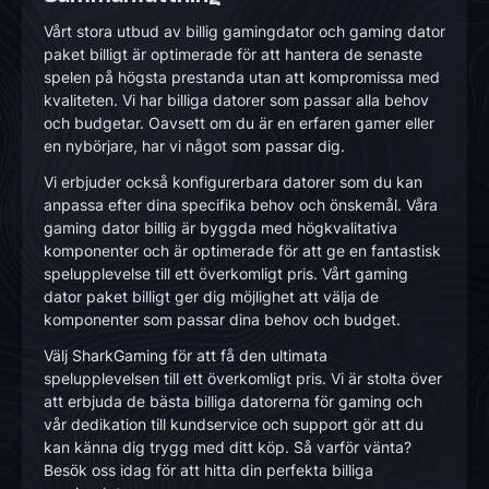
Vårt stora utbud av billig gamingdator och gaming dator
paket billigt är optimerade för att hantera de senaste
spelen på högsta prestanda utan att kompromissa med
kvaliteten. Vi har billiga datorer som passar alla behov
och budgetar. Oavsett om du är en erfaren gamer eller
en nybörjare, har vi något som passar dig.
Vi erbjuder också konfigurerbara datorer som du kan
anpassa efter dina specifika behov och önskemål. Våra
gaming dator billig är byggda med högkvalitativa
komponenter och är optimerade för att ge en fantastisk
spelupplevelse till ett överkomligt pris. Vårt gaming
dator paket billigt ger dig möjlighet att välja de
komponenter som passar dina behov och budget.
Välj SharkGaming för att få den ultimata
spelupplevelsen till ett överkomligt pris. Vi är stolta över
att erbjuda de bästa billiga datorerna för gaming och
vår dedikation till kundservice och support gör att du
kan känna dig trygg med ditt köp. Så varför vänta?
Besök oss idag för att hitta din perfekta billiga