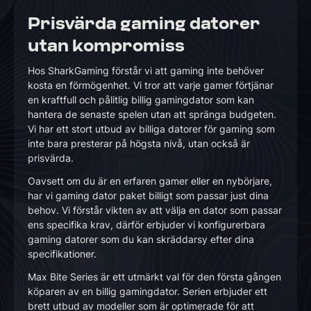
Prisvärda gaming datorer
utan kompromiss
Hos SharkGaming förstår vi att gaming inte behöver
kosta en förmögenhet. Vi tror att varje gamer förtjänar
en kraftfull och pålitlig billig gamingdator som kan
hantera de senaste spelen utan att spränga budgeten.
Vi har ett stort utbud av billiga datorer för gaming som
inte bara presterar på högsta nivå, utan också är
prisvärda.
Oavsett om du är en erfaren gamer eller en nybörjare,
har vi gaming dator paket billigt som passar just dina
behov. Vi förstår vikten av att välja en dator som passar
ens specifika krav, därför erbjuder vi konfigurerbara
gaming datorer som du kan skräddarsy efter dina
specifikationer.
Max Bite Series är ett utmärkt val för den första gången
köparen av en billig gamingdator. Serien erbjuder ett
brett utbud av modeller som är optimerade för att