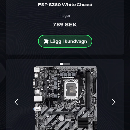
FSP S380 White Chassi
I lager
789 SEK
Lägg i kundvagn