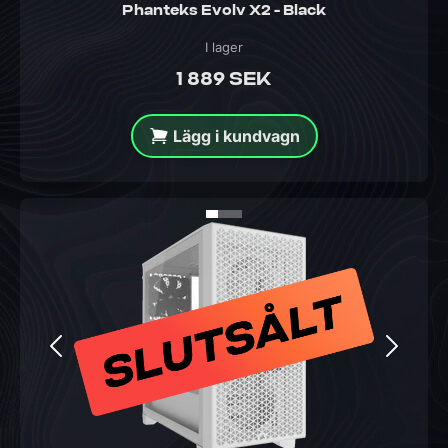
Phanteks Evolv X2 - Black
I lager
1 889 SEK
Lägg i kundvagn