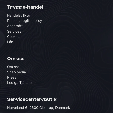
Trygg e-handel
Handelsvillkor
Personuppgiftspolicy
Ångerrätt
Services
Cookies
Lån
Om oss
Om oss
Sharkpedia
Press
Lediga Tjänster
Servicecenter/butik
Naverland 6, 2600 Glostrup, Danmark