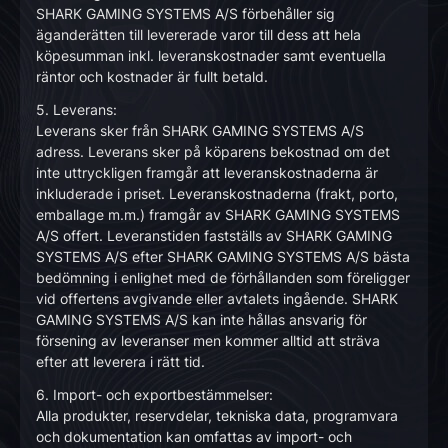
SHARK GAMING SYSTEMS A/S förbehåller sig
äganderätten till levererade varor till dess att hela
köpesumman inkl. leveranskostnader samt eventuella
räntor och kostnader är fullt betald.
5. Leverans:
Leverans sker från SHARK GAMING SYSTEMS A/S
adress. Leverans sker på köparens bekostnad om det
inte uttryckligen framgår att leveranskostnaderna är
inkluderade i priset. Leveranskostnaderna (frakt, porto,
emballage m.m.) framgår av SHARK GAMING SYSTEMS
A/S offert. Leveranstiden fastställs av SHARK GAMING
SYSTEMS A/S efter SHARK GAMING SYSTEMS A/S bästa
bedömning i enlighet med de förhållanden som föreligger
vid offertens avgivande eller avtalets ingående. SHARK
GAMING SYSTEMS A/S kan inte hållas ansvarig för
försening av leveranser men kommer alltid att sträva
efter att leverera i rätt tid.
6. Import- och exportbestämmelser:
Alla produkter, reservdelar, tekniska data, programvara
och dokumentation kan omfattas av import- och