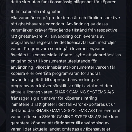
detta sker utan funktionsmässig olägenhet för köparen.
9. Immateriella rättigheter:
Alla varumärken på produkterna är och förblir respektive
rättighetshavares egendom. Användning av dessa
varumärken kräver föregående tillstånd från respektive
rättighetshavare. All användning och leverans av
programvara regleras av det licensavtal som medföljer
varan. Programvara som ingår i leveransen/varan
överlåts till kommersiella köpare i syfte att vidareförsäljas
en gång och till konsumenter uteslutande för
användning, vilket innebär att konsumenter varken får
kopiera eller överlåta programvaran för andras
användning. Rätt till upprepad användning av
programvaran kräver särskilt skriftligt avtal med den
aktuella licensgivaren. SHARK GAMING SYSTEMS A/S
frånsäger sig allt ansvar för köparens intrång i
immateriella rättigheter i det fall varor exporteras ut ur
det land där SHARK GAMING SYSTEMS A/S har levererat
varan, eftersom SHARK GAMING SYSTEMS A/S inte kan
garantera köparen att rättigheter till användning av
varan i det aktuella landet omfattas av licensavtalet