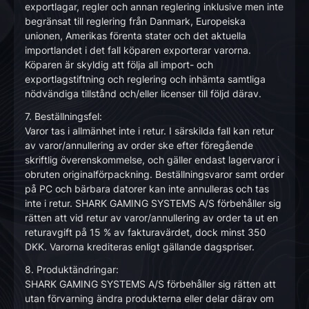
exportlagar, regler och annan reglering inklusive men inte
begränsat till reglering från Danmark, Europeiska
unionen, Amerikas förenta stater och det aktuella
importlandet i det fall köparen exporterar varorna.
Köparen är skyldig att följa all import- och
exportlagstiftning och reglering och inhämta samtliga
nödvändiga tillstånd och/eller licenser till följd därav.
7. Beställningsfel:
Varor tas i allmänhet inte i retur. I särskilda fall kan retur
av varor/annullering av order ske efter föregående
skriftlig överenskommelse, och gäller endast lagervaror i
obruten originalförpackning. Beställningsvaror samt order
på PC och bärbara datorer kan inte annulleras och tas
inte i retur. SHARK GAMING SYSTEMS A/S förbehåller sig
rätten att vid retur av varor/annullering av order ta ut en
returavgift på 15 % av fakturavärdet, dock minst 350
DKK. Varorna krediteras enligt gällande dagspriser.
8. Produktändringar:
SHARK GAMING SYSTEMS A/S förbehåller sig rätten att
utan förvarning ändra produkterna eller delar därav om