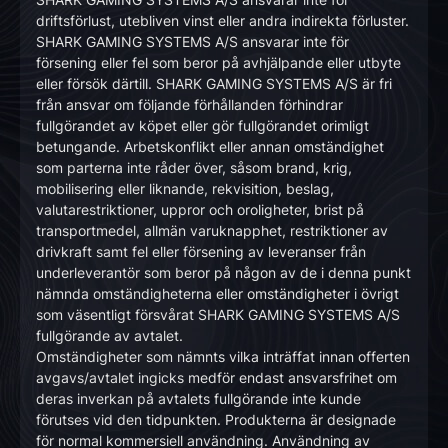
driftsförlust, utebliven vinst eller andra indirekta förluster.
SHARK GAMING SYSTEMS A/S ansvarar inte för
försening eller fel som beror på avhjälpande eller utbyte
eller försök därtill. SHARK GAMING SYSTEMS A/S är fri
från ansvar om följande förhållanden förhindrar
fullgörandet av köpet eller gör fullgörandet orimligt
betungande. Arbetskonflikt eller annan omständighet
som parterna inte råder över, såsom brand, krig,
mobilisering eller liknande, rekvisition, beslag,
valutarestriktioner, uppror och oroligheter, brist på
transportmedel, allmän varuknapphet, restriktioner av
drivkraft samt fel eller försening av leveranser från
underleverantör som beror på någon av de i denna punkt
nämnda omständigheterna eller omständigheter i övrigt
som väsentligt försvårat SHARK GAMING SYSTEMS A/S
fullgörande av avtalet.
Omständigheter som nämnts vilka inträffat innan offerten
avgavs/avtalet ingicks medför endast ansvarsfrihet om
deras inverkan på avtalets fullgörande inte kunde
förutses vid den tidpunkten. Produkterna är designade
för normal kommersiell användning. Användning av