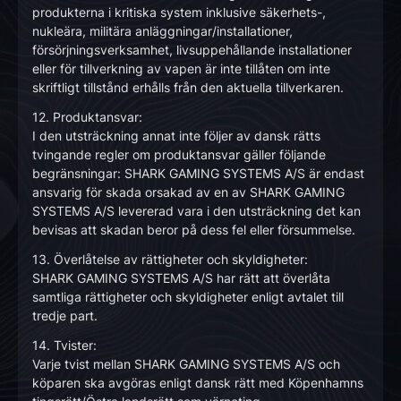
produkterna i kritiska system inklusive säkerhets-,
nukleära, militära anläggningar/installationer,
försörjningsverksamhet, livsuppehållande installationer
eller för tillverkning av vapen är inte tillåten om inte
skriftligt tillstånd erhålls från den aktuella tillverkaren.
12. Produktansvar:
I den utsträckning annat inte följer av dansk rätts
tvingande regler om produktansvar gäller följande
begränsningar: SHARK GAMING SYSTEMS A/S är endast
ansvarig för skada orsakad av en av SHARK GAMING
SYSTEMS A/S levererad vara i den utsträckning det kan
bevisas att skadan beror på dess fel eller försummelse.
13. Överlåtelse av rättigheter och skyldigheter:
SHARK GAMING SYSTEMS A/S har rätt att överlåta
samtliga rättigheter och skyldigheter enligt avtalet till
tredje part.
14. Tvister:
Varje tvist mellan SHARK GAMING SYSTEMS A/S och
köparen ska avgöras enligt dansk rätt med Köpenhamns