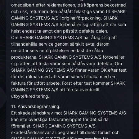
omedelbart efter reklamationen, på köparens bekostnad
och risk, returnera den påstått felaktiga varan till SHARK
GAMING SYSTEMS A/S i originalförpackning. SHARK
GAMING SYSTEMS A/S förbehåller sig rätten att när som
helst endast ta emot den påstått defekta delen.
Om SHARK GAMING SYSTEMS A/S har åtagit sig att
tillhandahålla service genom särskilt avtal därom
omfattar serviceförpliktelsen endast de sålda
produkterna. SHARK GAMING SYSTEMS A/S förbehåller
sig rätten att testa varor som påstås vara defekta. Om
SHARK GAMING SYSTEMS A/S finner varan OK efter test
får det räknas med att varan sänds tillbaka med en
faktura för utfört arbete. Först efter test kommer SHARK
GAMING SYSTEMS A/S att företa eventuellt
utbyte/kreditering.
11. Ansvarsbegränsning:
Ett skadeståndskrav mot SHARK GAMING SYSTEMS A/S
kan inte överstiga fakturabeloppet för det sålda
föremålet. SHARK GAMING SYSTEMS A/S
skadeståndsansvar är begränsat till direkt förlust och
SHARK GAMING SYSTEMS A/S ansvarar inte för