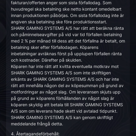
fakturan/offerten anger som sista förfallodag. Som
huvudregel ska betalning ske netto kontant omedelbart
innan produktionen påbörjas. Om sista förfallodag inte är
angiven ska betalning ske före produktionsstart.
SHARK GAMING SYSTEMS A/S har rätt att beräkna ränta
och påminnelseavgifter på vid var tid förfallen betalning
med 2 % per månad till dess att det förfallna är betalt, om
betalning sker efter förfallodagen. Köparens
inbetalningar avräknas först på upplupen förfallen ränta
och kostnader. Därefter på skulden.
Köparen har inte rätt att kvitta eventuella motkrav mot
SHARK GAMING SYSTEMS A/S som inte skriftligen
erkänts av SHARK GAMING SYSTEMS A/S och har inte
rätt att innehålla någon del av köpesumman på grund av
motfordringar av något slag. Om leveransen skjuts upp
på grund av köparens förhållanden av något slag är
köparen skyldig att betala till SHARK GAMING SYSTEMS
A/S som om leverans hade skett vid avtalad tidpunkt.
SHARK GAMING SYSTEMS A/S kan genom skriftligt
meddelande frångå detta.
4. Återtagandeförbehåll: