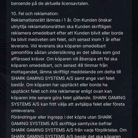
beroende på de aktuella licensavtalen.
10. Fel och reklamation:
Reklamationsrätt lämnas i 1 år. Om Kunden önskar
utnyttja reklamationsrätten ska Kunden skriftligen
reklamera omedelbart efter att Kunden blivit eller borde
ha blivit medveten om felet, och senast inom 1 år efter
leverans. Vid leverans ska köparen omedelbart
genomföra sådan undersökning av det sålda som god
affärssed kräver. Om köparen vill åberopa ett fel ska
köparen omedelbart, och senast 48 timmar från
mottagandet, lämna skriftligt meddelande om detta till
SHARK GAMING SYSTEMS A/S samt ange vari felet
består. Om köparen har upptäckt eller borde ha
upptäckt felet och inte reklamerar enligt ovan kan
köparen inte senare göra felet gällande. SHARK GAMING
SYSTEMS A/S kan fritt välja att avhjälpa felet eller företa
omleverans.
Förändringar eller ingrepp i det köpta utan SHARK
GAMING SYSTEMS A/S skriftliga samtycke befriar
SHARK GAMING SYSTEMS A/S från varje förpliktelse. Om
SHARK GAMING SYSTEMS A/S begär det ska köparen