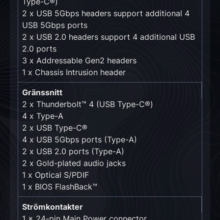
Type-C®)
2 x USB 5Gbps headers support additional 4
USB 5Gbps ports
2 x USB 2.0 headers support 4 additional USB
2.0 ports
3 x Addressable Gen2 headers
1 x Chassis Intrusion header
Gränssnitt
2 x Thunderbolt™ 4 (USB Type-C®)
4 x Type-A
2 x USB Type-C®
4 x USB 5Gbps ports (Type-A)
2 x USB 2.0 ports (Type-A)
2 x Gold-plated audio jacks
1 x Optical S/PDIF
1 x BIOS FlashBack™
Strömkontakter
1 x 24-pin Main Power connector