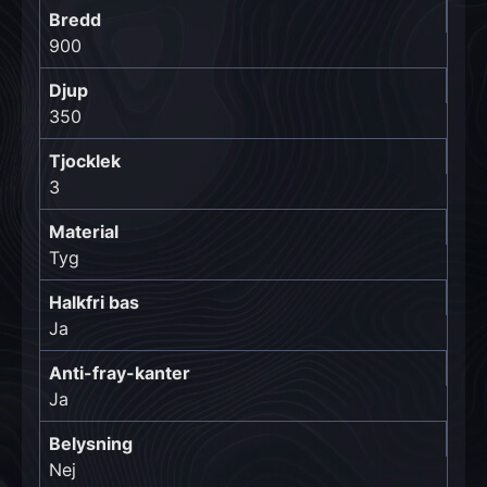
Bredd
900
Djup
350
Tjocklek
3
Material
Tyg
Halkfri bas
Ja
Anti-fray-kanter
Ja
Belysning
Nej