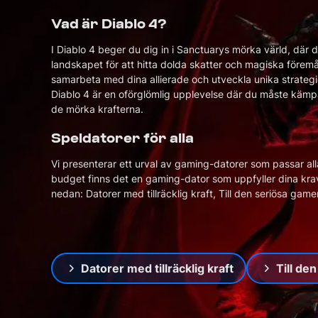
Boka en Haj
Vad är Diablo 4?
Boka ett gratis möte
I Diablo 4 beger du dig in i Sanctuarys mörka värld, där
landskapet för att hitta dolda skatter och magiska förem
Få professionell
samarbeta med dina allierade och utveckla unika strategi
vägledning för din
Hårddisk och SSD
GTA5 Speldator
Skärm
Valorant Speldator
Gamer stol
Nätverk
Diablo 4 är en oförglömlig upplevelse där du måste kämp
drömdator
de mörka krafterna.
Speldatorer för alla
Vi presenterar ett urval av gaming-datorer som passar al
budget finns det en gaming-dator som uppfyller dina krav 
nedan: Datorer med tillräcklig kraft, Till den seriösa gam
Datorer med tillräcklig kraft
Till de