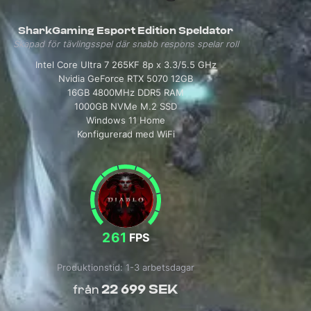
SharkGaming Esport Edition Speldator
Skapad för tävlingsspel där snabb respons spelar roll
Intel Core Ultra 7 265KF 8p x 3.3/5.5 GHz
Nvidia GeForce RTX 5070 12GB
16GB 4800MHz DDR5 RAM
1000GB NVMe M.2 SSD
Windows 11 Home
Konfigurerad med WiFi
261
FPS
Produktionstid: 1-3 arbetsdagar
22 699 SEK
från