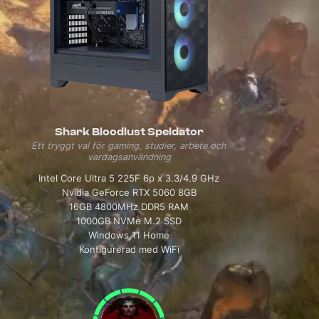
Shark Bloodlust Speldator
Ett tryggt val för gaming, studier, arbete och
vardagsanvändning
Intel Core Ultra 5 225F 6p x 3.3/4.9 GHz
Nvidia GeForce RTX 5060 8GB
16GB 4800MHz DDR5 RAM
1000GB NVMe M.2 SSD
Windows 11 Home
Konfigurerad med WiFi