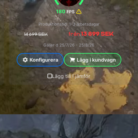
180
FPS
Produktionstid: 1-3 arbetsdagar
13 899 SEK
från
14 699 SEK
Gäller d 25/7/26 - 25/8/26
Konfigurera
Lägg i kundvagn
Lägg till i jämför