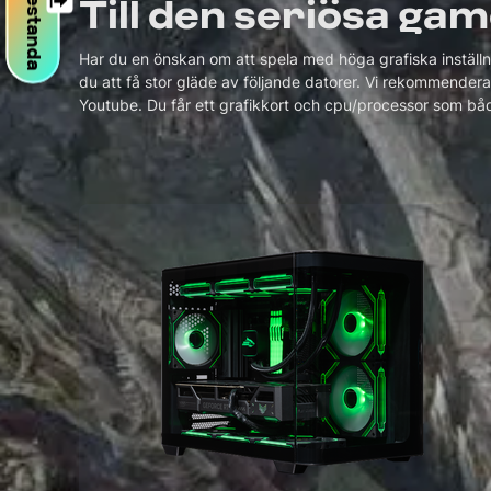
FPS prestanda
Till den seriösa ga
Har du en önskan om att spela med höga grafiska instäl
du att få stor gläde av följande datorer. Vi rekommenderar
Youtube. Du får ett grafikkort och cpu/processor som bå