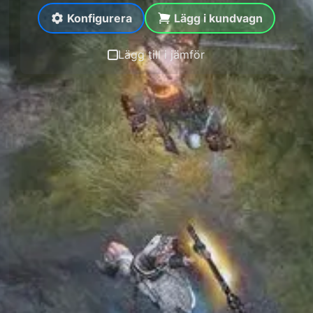
Konfigurera
Lägg i kundvagn
Lägg till i jämför