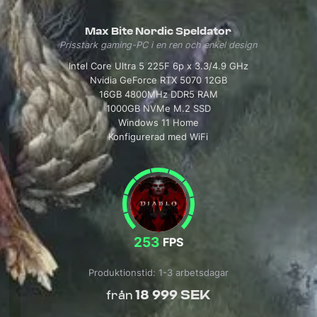
Max Bite Nordic Speldator
Prisstark gaming-PC i en ren och enkel design
Intel Core Ultra 5 225F 6p x 3.3/4.9 GHz
Nvidia GeForce RTX 5070 12GB
16GB 4800MHz DDR5 RAM
1000GB NVMe M.2 SSD
Windows 11 Home
Konfigurerad med WiFi
253
FPS
Produktionstid: 1-3 arbetsdagar
18 999 SEK
från