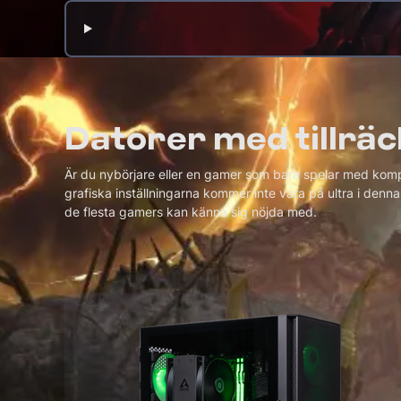
Datorer med tillräc
Är du nybörjare eller en gamer som bara spelar med komp
grafiska inställningarna kommer inte vara på ultra i den
de flesta gamers kan känna sig nöjda med.