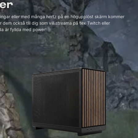
mer
lningar eller med många hertz på en högupplöst skärm kommer
 dem också tlil dig som vill streama på tex Twitch eller
da är fyllda med power!