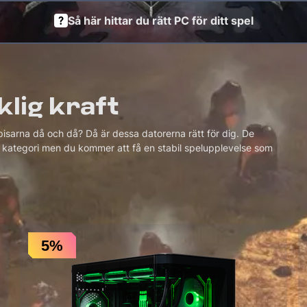
Så här hittar du rätt PC för ditt spel
klig kraft
isarna då och då? Då är dessa datorerna rätt för dig. De
na kategori men du kommer att få en stabil spelupplevelse som
5%