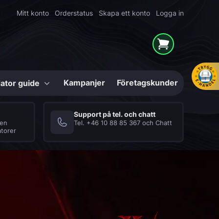
Mitt konto
Orderstatus
Skapa ett konto
Logga in
Kampanjer
Företagskunder
ator guide
Konfigurerbara
Support på tel. och chatt
ven
Tel.
+46 10 88 85 367
och
Chatt
torer
Mighty Shark
Series
hör
High-End Gaming-
er
datorer i unika
lösningar
Internminne (RAM)
Datorlåda / Chassi