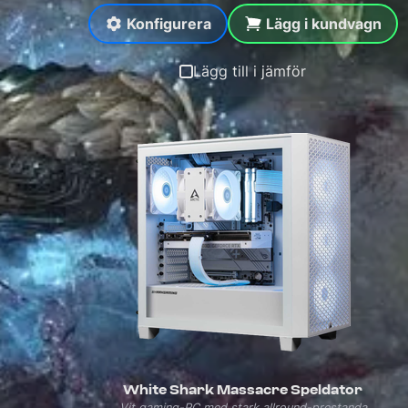
Konfigurera
Lägg i kundvagn
Lägg till i jämför
White Shark Massacre Speldator
Vit gaming-PC med stark allround-prestanda