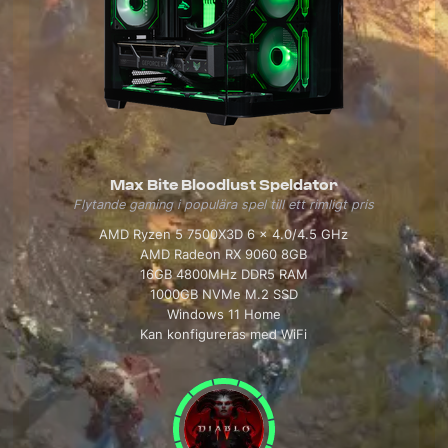
Max Bite Bloodlust Speldator
Flytande gaming i populära spel till ett rimligt pris
AMD Ryzen 5 7500X3D 6 x 4.0/4.5 GHz
AMD Radeon RX 9060 8GB
16GB 4800MHz DDR5 RAM
1000GB NVMe M.2 SSD
Windows 11 Home
Kan konfigureras med WiFi