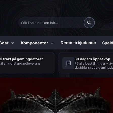
Demo erbjudande
Gear
Komponenter
Speld
Konfigurerbara
ri frakt på gamingdatorer
30 dagars öppet köp
äller vid standardleverans
På alla beställningar – ä
skräddarsydda gamingda
Shark
Tillbehör
Series
Bärbara datorer
Seriösa speldatorer
Se vårt urval av tillbe
med en uppsjö av
för bärbara speldator
fördelar
Processor och kylning
COD:BO6 Speldator
Tangentbord
Diablo 4 Speldator
Strömförsörjning
Headset