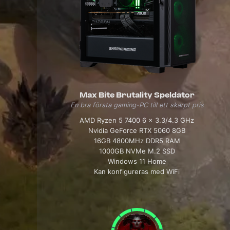
Max Bite Brutality Speldator
En bra första gaming-PC till ett skarpt pris
AMD Ryzen 5 7400 6 x 3.3/4.3 GHz
Nvidia GeForce RTX 5060 8GB
16GB 4800MHz DDR5 RAM
1000GB NVMe M.2 SSD
Windows 11 Home
Kan konfigureras med WiFi