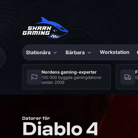
Workstation
Stationära
Bärbara
Konfigurerbara
Konfigurerbar
Nordens gaming-experter
F
100 000 byggda gamingdatorer
G
sedan 2009
Max Bite
Shark Gaming
Series
Bärbara datorer
Bästa speldatorer till
Seriösa spelbärbara
priset
datorer med många
fördelar
CS2 Speldator
Grafikkort
Mus
Fortnite Speldator
Moderkort
Musmatta
Datorer för
Diablo 4