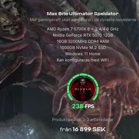
Max Bite Ultimator Speldator
Mer gamingkraft utan att gå upp i de dyraste modellerna
AMD Ryzen 7 5700X 8 x 3.4/4.6 GHz
Nvidia GeForce RTX 5070 12GB
16GB 3200MHz DDR4 RAM
1000GB NVMe M.2 SSD
Windows 11 Home
Kan konfigureras med WiFi
238
FPS
Produktionstid: 1-3 arbetsdagar
16 899 SEK
från