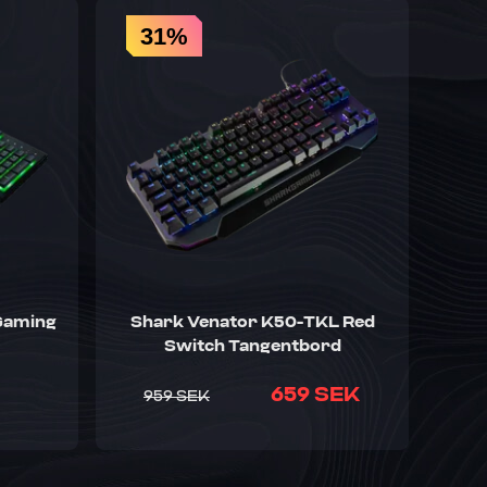
31%
Gaming
Shark Venator K50-TKL Red
Switch Tangentbord
659 SEK
959 SEK