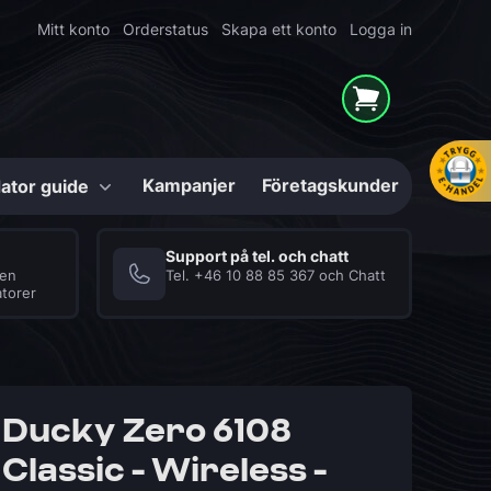
Mitt konto
Orderstatus
Skapa ett konto
Logga in
Kampanjer
Företagskunder
ator guide
Konfigurerbara
Support på tel. och chatt
ven
Tel.
+46 10 88 85 367
och
Chatt
torer
Mighty Shark
Series
hör
High-End Gaming-
er
datorer i unika
lösningar
Internminne (RAM)
Datorlåda / Chassi
Ducky Zero 6108
Classic - Wireless -