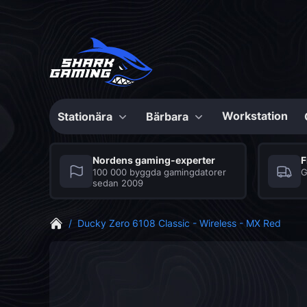
Workstation
Stationära
Bärbara
Konfigurerbara
Konfigurerbar
Nordens gaming-experter
F
100 000 byggda gamingdatorer
G
sedan 2009
Max Bite
Shark Gaming
Series
Bärbara datorer
/
Ducky Zero 6108 Classic - Wireless - MX Red
Bästa speldatorer till
Seriösa spelbärbara
priset
datorer med många
fördelar
CS2 Speldator
Grafikkort
Mus
Fortnite Speldator
Moderkort
Musmatta