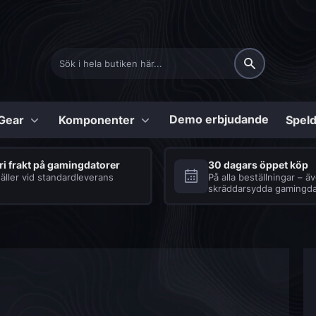
Demo erbjudande
Gear
Komponenter
Speld
Konfigurerbara
ri frakt på gamingdatorer
30 dagars öppet köp
äller vid standardleverans
På alla beställningar – ä
skräddarsydda gamingda
Shark
Tillbehör
Series
Bärbara datorer
Seriösa speldatorer
Se vårt urval av tillbe
med en uppsjö av
för bärbara speldator
fördelar
Processor och kylning
COD:BO6 Speldator
Tangentbord
Diablo 4 Speldator
Strömförsörjning
Headset