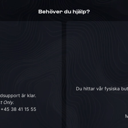
Behöver du hjälp?
Du hittar vår fysiska bu
dsupport är klar.
t Only.
a
+45 38 41 15 55
M