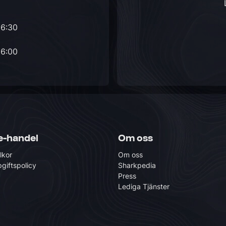
16:30
16:00
e-handel
Om oss
lkor
Om oss
giftspolicy
Sharkpedia
Press
Lediga Tjänster