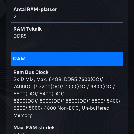
Antal RAM-platser
2
RAM Teknik
DDR5
RAM
Ram Bus Clock
2x DIMM, Max. 64GB, DDR5 7600(OC)/
7466(OC)/ 7200(OC)/ 7000(OC)/ 6800(OC)/
6600(OC)/ 6400(OC)/
6200(OC)/ 6000(OC)/ 5800(OC)/ 5600/ 5400/
5200/ 5000/ 4800 Non-ECC, Un-buffered
Memory
Max. RAM storlek