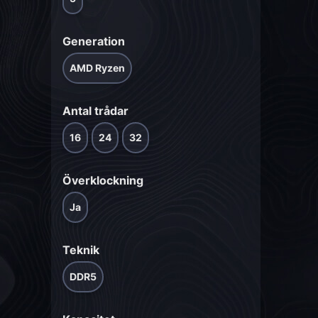
Generation
AMD Ryzen
Antal trådar
16
24
32
Överklockning
Ja
Teknik
DDR5