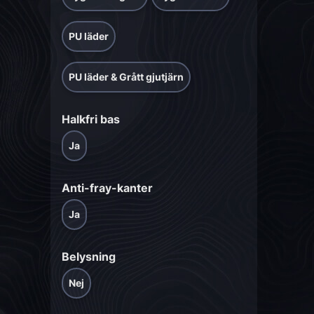
PU läder
PU läder & Grått gjutjärn
Halkfri bas
Ja
Anti-fray-kanter
Ja
Belysning
Nej