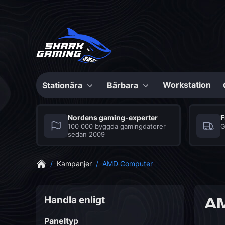
Workstation
Stationära
Bärbara
Konfigurerbara
Konfigurerbar
Nordens gaming-experter
F
100 000 byggda gamingdatorer
G
sedan 2009
Max Bite
Shark Gaming
Series
Bärbara datorer
/
Kampanjer
/
AMD Computer
Bästa speldatorer till
Seriösa spelbärbara
priset
datorer med många
fördelar
CS2 Speldator
Grafikkort
Mus
Fortnite Speldator
Moderkort
Musmatta
Handla enligt
A
Shoppingalternativ
Paneltyp