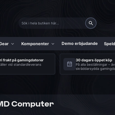
Demo erbjudande
Gear
Komponenter
Speld
Konfigurerbara
ri frakt på gamingdatorer
30 dagars öppet köp
äller vid standardleverans
På alla beställningar – ä
skräddarsydda gamingda
Shark
Tillbehör
Series
Bärbara datorer
Seriösa speldatorer
Se vårt urval av tillbe
med en uppsjö av
för bärbara speldator
fördelar
Processor och kylning
COD:BO6 Speldator
Tangentbord
Diablo 4 Speldator
Strömförsörjning
Headset
MD Computer