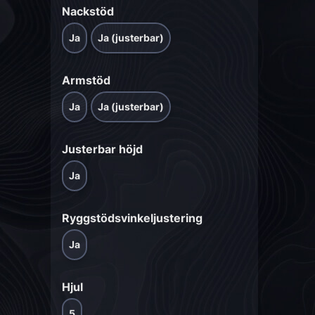
Nackstöd
Ja
Ja (justerbar)
Armstöd
Ja
Ja (justerbar)
Justerbar höjd
Ja
Ryggstödsvinkeljustering
Ja
Hjul
5