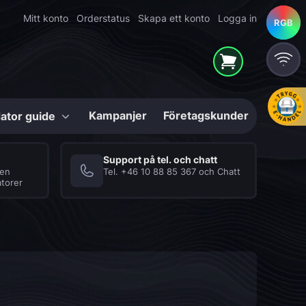
Mitt konto
Orderstatus
Skapa ett konto
Logga in
RGB
RGB
Kampanjer
Företagskunder
ator guide
Konfigurerbara
Support på tel. och chatt
ven
Tel.
+46 10 88 85 367
och
Chatt
torer
Mighty Shark
Series
hör
High-End Gaming-
er
datorer i unika
lösningar
Internminne (RAM)
Datorlåda / Chassi