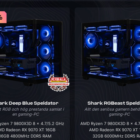
ERBJUDANDEN
%
12%
PC, kompoenter och gear
Vi har ett antal nya
erbjudanden varje
Minecraft Speldator
DVD-enhet
Kläder
WoW Speldator
Merchandise
Kablar
månad
ark Deep Blue Speldator
Shark RGBeast Speld
 RGB och hög prestanda samlat i
Allt den seriösa gamern behö
en gaming-PC
gaming-PC
zen 7 9800X3D 8 x 4.7/5.2 GHz
AMD Ryzen 7 9800X3D 8 x 4.
D Radeon RX 9070 XT 16GB
AMD Radeon RX 9070 XT 
16GB 4800MHz DDR5 RAM
32GB 6000MHz DDR5 