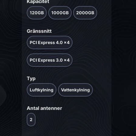
Kapacitet
120GB
1000GB
2000GB
Gränssnitt
PCI Express 4.0 x4
PCI Express 3.0 x4
Typ
Luftkylning
Vattenkylning
Antal antenner
2