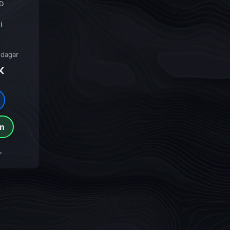
D
i
sdagar
K
gn
r