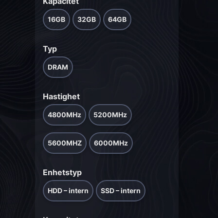
Kapacitet
16GB
32GB
64GB
Typ
DRAM
Hastighet
4800MHz
5200MHz
5600MHZ
6000MHz
Enhetstyp
HDD – intern
SSD – intern