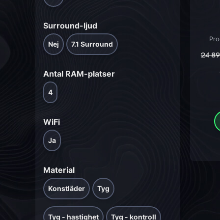
Surround-ljud
Pro
Nej
7.1 Surround
24 8
Antal RAM-platser
4
WiFi
Ja
Material
Konstläder
Tyg
Tyg - hastighet
Tyg - kontroll