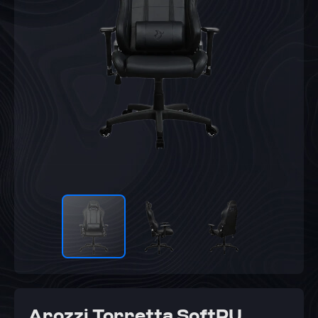
Arozzi Torretta SoftPU