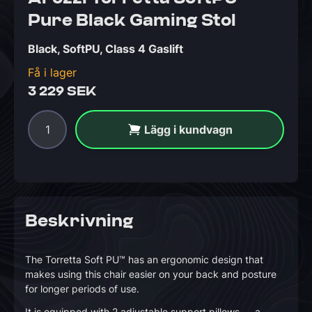
Pure Black Gaming Stol
Black, SoftPU, Class 4 Gaslift
Få i lager
3 229 SEK
Lägg i kundvagn
Beskrivning
The Torretta Soft PU™ has an ergonomic design that
makes using this chair easier on your back and posture
for longer periods of use.
It is equipped with 2 adjustable support pillows — a