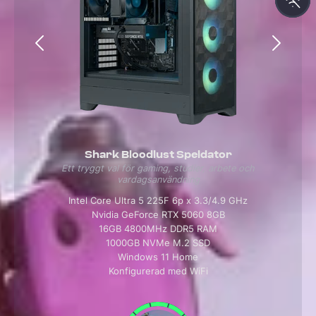
Shark Bloodlust Speldator
Ett tryggt val för gaming, studier, arbete och
vardagsanvändning
Intel Core Ultra 5 225F 6p x 3.3/4.9 GHz
Nvidia GeForce RTX 5060 8GB
16GB 4800MHz DDR5 RAM
1000GB NVMe M.2 SSD
Windows 11 Home
Konfigurerad med WiFi