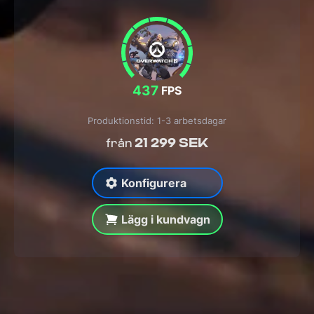
437
FPS
Produktionstid: 1-3 arbetsdagar
21 299 SEK
från
Konfigurera
Lägg i kundvagn