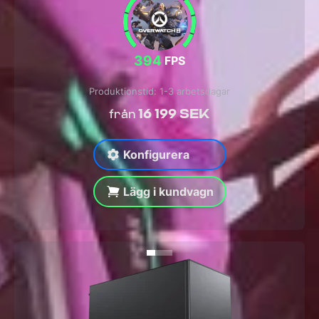
394
FPS
Produktionstid: 1-3 arbetsdagar
16 199 SEK
från
Konfigurera
Lägg i kundvagn