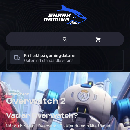
30 dagars öppet köp
På alla beställningar – även skräddarsydda
gamingdatorer
Datorer för
Overwatch 2
Vad är Overwatch?
När du kliver in i Overwatch 2 väljer du en hjälte från ett