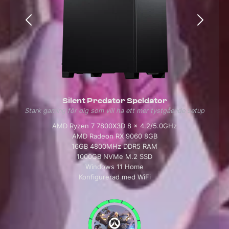
Silent Predator Speldator
Stark gaming för dig som vill ha ett mer tystgående setup
AMD Ryzen 7 7800X3D 8 x 4.2/5.0GHz
AMD Radeon RX 9060 8GB
16GB 4800MHz DDR5 RAM
1000GB NVMe M.2 SSD
Windows 11 Home
Konfigurerad med WiFi