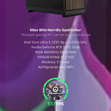
Max Bite Nordic Speldator
Prisstark gaming-PC i en ren och enkel design
Intel Core Ultra 5 225F 6p x 3.3/4.9 GHz
Nvidia GeForce RTX 5070 12GB
16GB 4800MHz DDR5 RAM
1000GB NVMe M.2 SSD
Windows 11 Home
Konfigurerad med WiFi
517
FPS