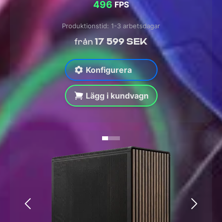
496
FPS
Produktionstid: 1-3 arbetsdagar
17 599 SEK
från
Konfigurera
Lägg i kundvagn