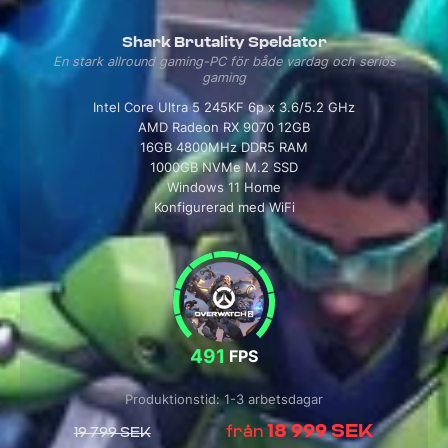
Shark Brutality Speldator
En stark allround gaming-PC för både vardag och seriös
gaming
Intel Core Ultra 5 245KF 6p x 3.6/5.2 GHz
AMD Radeon RX 9070 12GB
16GB 4800MHz DDR5 RAM
1000GB NVMe M.2 SSD
Windows 11 Home
Konfigurerad med WiFi
491
FPS
Produktionstid: 1-3 arbetsdagar
18 999 SEK
från
19 799 SEK