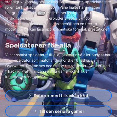
ständigt växande urval av över 35 karaktärer, uppdelade i tre
roller: tank, skada och support. Varje hjälte har sin egen
bakgrundshistoria, karismatiska personlighet och unika
färdigheter. Overwatch 2 erbjuder snabba 5-mot-5-matcher,
nya kartor, spännande säsongsinnehåll och en free-to-play-
modell där du kan låsa upp kosmetiska föremål, prestationer
och mycket mer.
Speldatorer för alla
Vi har samlat speldatorer till alla, oavsett nivå eller budget har
vi en speldator som matchar dina önskemål att spela
Overwatch. De kan ses nedan i de tre sektioner: Datorer med
tillräcklig kraft, Till den seriösa gamer och Till den
kompromisslösa gamer.
Datorer med tillräcklig kraft
Till den seriösa gamer