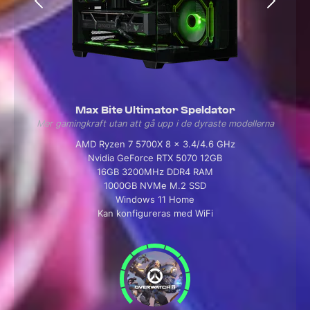
Max Bite Ultimator Speldator
Mer gamingkraft utan att gå upp i de dyraste modellerna
AMD Ryzen 7 5700X 8 x 3.4/4.6 GHz
Nvidia GeForce RTX 5070 12GB
16GB 3200MHz DDR4 RAM
1000GB NVMe M.2 SSD
Windows 11 Home
Kan konfigureras med WiFi