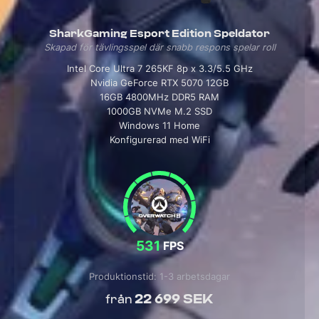
SharkGaming Esport Edition Speldator
Skapad för tävlingsspel där snabb respons spelar roll
Intel Core Ultra 7 265KF 8p x 3.3/5.5 GHz
Nvidia GeForce RTX 5070 12GB
16GB 4800MHz DDR5 RAM
1000GB NVMe M.2 SSD
Windows 11 Home
Konfigurerad med WiFi
531
FPS
Produktionstid: 1-3 arbetsdagar
22 699 SEK
från