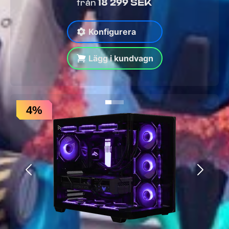
18 299 SEK
från
Konfigurera
Lägg i kundvagn
4%