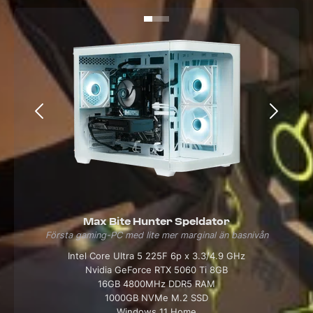
Max Bite Hunter Speldator
Första gaming-PC med lite mer marginal än basnivån
Intel Core Ultra 5 225F 6p x 3.3/4.9 GHz
Nvidia GeForce RTX 5060 Ti 8GB
16GB 4800MHz DDR5 RAM
1000GB NVMe M.2 SSD
Windows 11 Home