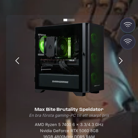
RGB
RGB
Max Bite Brutality Speldator
En bra första gaming-PC till ett skarpt pris
AMD Ryzen 5 7400 6 x 3.3/4.3 GHz
Nvidia GeForce RTX 5060 8GB
16GB 4800MHz DDR5 RAM