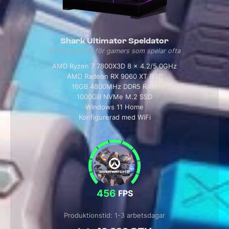
Shark Ultimator Speldator
Extra marginal för gamers som spelar ofta
AMD Ryzen 7 7800X3D 8 x 4.2/5.0GHz
AMD Radeon RX 9060 XT 8GB
16GB 4800MHz DDR5 RAM
1000GB NVMe M.2 SSD
Windows 11 Home
Konfigurerad med WiFi
456
FPS
Produktionstid: 1-3 arbetsdagar