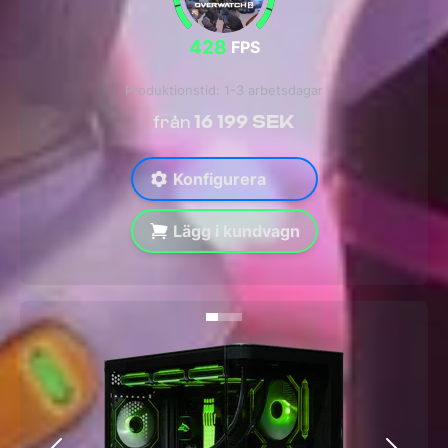
428
FPS
Produktionstid: 1-3 arbetsdagar
16 199 SEK
från
Konfigurera
Lägg i kundvagn