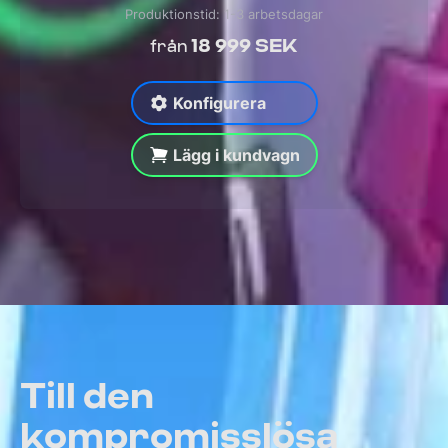
Produktionstid: 1-3 arbetsdagar
18 999 SEK
från
Konfigurera
Lägg i kundvagn
Till den
kompromisslösa