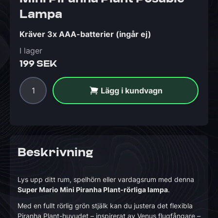
Lampa
Kräver 3x AAA-batterier (ingår ej)
I lager
199 SEK
Lägg i kundvagn
Beskrivning
Lys upp ditt rum, spelhörn eller vardagsrum med denna
Super Mario Mini Piranha Plant-rörliga lampa
.
Med en fullt rörlig grön stjälk kan du justera det flexibla
Piranha Plant-huvudet – inspirerat av Venus flugfångare –