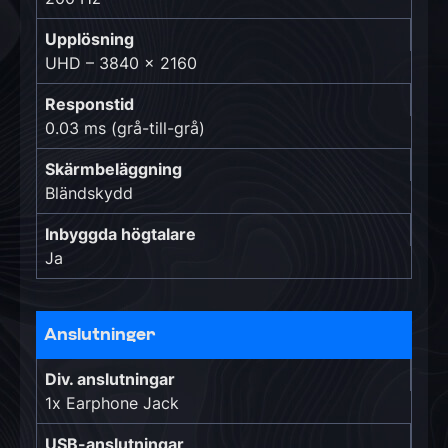
Upplösning
UHD – 3840 x 2160
Responstid
0.03 ms (grå-till-grå)
Skärmbeläggning
Bländskydd
Inbyggda högtalare
Ja
Anslutninger
Div. anslutningar
1x Earphone Jack
USB-anslutningar