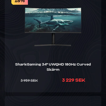
18%
SharkGaming 34" UWQHD 180Hz Curved
Skärm
3 229 SEK
3 959 SEK