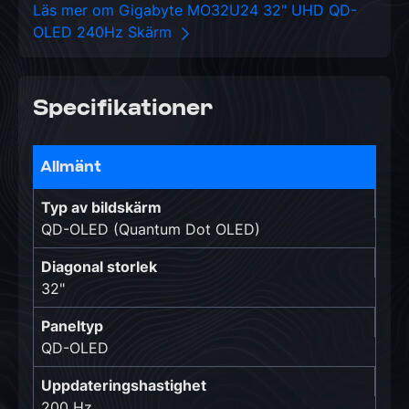
Läs mer om Gigabyte MO32U24 32" UHD QD-
OLED 240Hz Skärm
Specifikationer
Allmänt
Typ av bildskärm
QD-OLED (Quantum Dot OLED)
Diagonal storlek
32"
Paneltyp
QD-OLED
Uppdateringshastighet
200 Hz